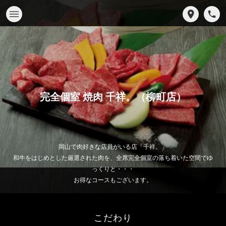
完全個室 焼肉 千祥。（柳町店）
岡山で肉好きな店員がいる店「千祥。」
和牛をはじめとした厳選された肉を、全席完全個室の落ち着いた空間でゆ
っくりと・・・
お得なコースもございます。
こだわり