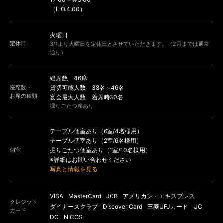
（L.O.4:00）
火曜日
定休日
3/1より火曜日を定休日とさせていただきます。（2月までは通常
通り）
総席数 46席
座席数・
貸切可能人数 38名～46名
お席の種類
宴会最大人数 着席時30名
掘りごたつ席あり
テーブル個室あり（6室/4名様用）
テーブル個室あり（2室/6名様用）
個室
掘りごたつ個室あり（1室/10名様用）
※詳細はお問い合わせください
写真と情報を見る
VISA
MasterCard
JCB
アメリカン・エキスプレス
クレジット
ダイナースクラブ
Discover Card
三菱UFJカード
UC
カード
DC
NICOS