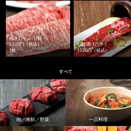
焼きしゃぶ（1枚～）
1320円（税込）
つぼ漬けハラミ
1枚
1320円（税込）
すべて
肉／海鮮／野菜
一品料理